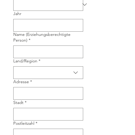
Jahr
Name (Erziehungsberechtigte
Person)
*
Mehrzeilige Adresse
Land/Region
*
Adresse
*
Stadt
*
Postleitzahl
*