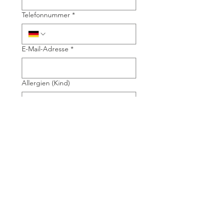
Telefonnummer
*
E-Mail-Adresse
*
Allergien (Kind)
Ich bin gesetzlicher 
Erziehungsberechtigter 
und melde mein Kind 
verbindlich an*
Ich habe die 
Teilnahmebedingungen/AG
B 
gelesen und akzeptiere 
sie.
*
Ich willige ein, dass 